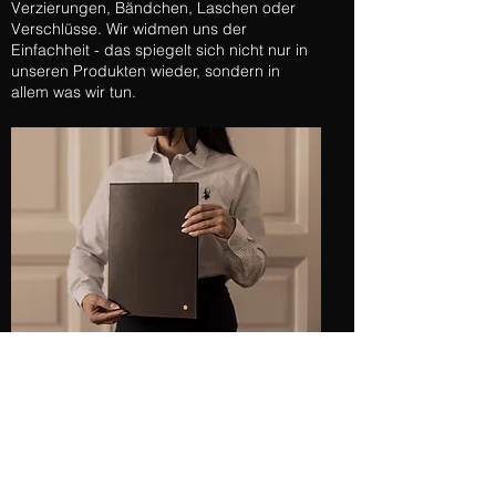
Verzierungen, Bändchen, Laschen oder
Verschlüsse. Wir widmen uns der
Einfachheit - das spiegelt sich nicht nur in
unseren Produkten wieder, sondern in
allem was wir tun.​
LOCHNIG ist ein junges, innovatives
Unternehmen, das neue Maßstäbe im
Bereich Leder- und Schreibaccessoires
setzt.
Ähnlich dem Unternehmensstandort Wien,
vereint auch LOCHNIG einzigartige