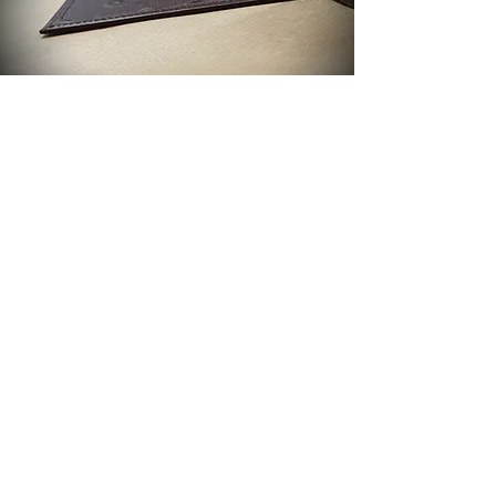
Die Lederhüllen werden zu
100% von
Hand
und mit höchster Professionalität
in
der traditionsreichen österreichischen
Hauptstadt Wien angefertigt
. Durch die
Anfertigung per Hand, bleibt jedes Stück
ein Unikat.
Die Mappen sind am besten
für Aufbewahrung, Transport oder Ablage
von Dokumenten im Format
A4
geeignet.
Die
LOCHNIG-Produkte
können aktuell
noch nicht gekauft werden. Derzeit läuft
eine Crowdfunding Kampagne, um die
Idee LOCHNIG zum Leben zu erwecken.